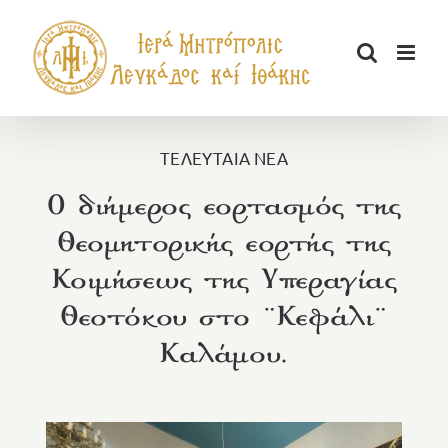
Μετάβαση
στο
περιεχόμενο
ΤΕΛΕΥΤΑΙΑ ΝΕΑ
Ο διήμερος εορτασμός της
Θεομητορικής εορτής της
Κοιμήσεως της Υπεραγίας
Θεοτόκου στο ¨Κεφάλι¨
Καλάμου.