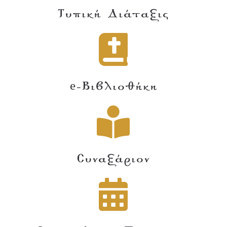
Τυπική Διάταξις
e-Βιβλιοθήκη
Συναξάριον