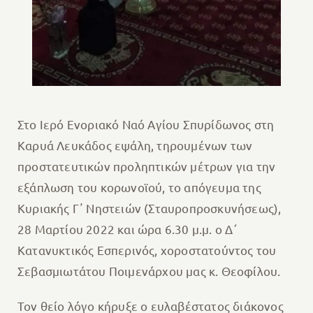
Στο Ιερό Ενοριακό Ναό Αγίου Σπυρίδωνος στη
Καρυά Λευκάδος εψάλη, τηρουμένων των
προστατευτικών προληπτικών μέτρων για την
εξάπλωση του κορωνοϊού, το απόγευμα της
Κυριακής Γ᾽ Νηστειών (Σταυροπροσκυνήσεως),
28 Μαρτίου 2022 και ώρα 6.30 μ.μ. ο Δ΄
Κατανυκτικός Εσπερινός, χοροστατούντος του
Σεβασμιωτάτου Ποιμενάρχου μας κ. Θεοφίλου.
Τον θείο λόγο κήρυξε ο ευλαβέστατος διάκονος