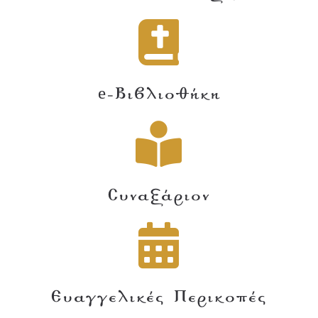
e-Βιβλιοθήκη
Συναξάριον
Ευαγγελικές Περικοπές