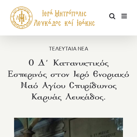
Μετάβαση
στο
περιεχόμενο
ΤΕΛΕΥΤΑΙΑ ΝΕΑ
Ο Δ΄ Κατανυκτικός
Eσπερινός στον Ιερό Ενοριακό
Ναό Αγίου Σπυρίδωνος
Καρυάς Λευκάδος.