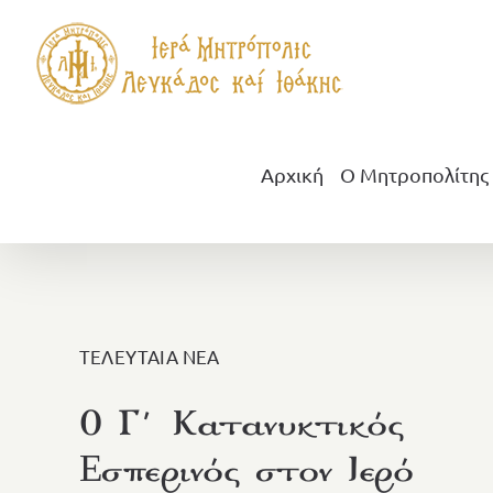
Μετάβαση
στο
περιεχόμενο
Αρχική
Ο Μητροπολίτης
ΤΕΛΕΥΤΑΙΑ ΝΕΑ
Ο Γ΄ Κατανυκτικός
Eσπερινός στον Ιερό