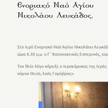
Ενοριακό Ναό Αγίου
Νικολάου Λευκάδος.
Στο Ιερό Ενοριακό Ναό Αγίου Νικολάου Λευκάδ
ώρα 6.30 μ.μ. ο Γ΄ Κατανυκτικός Εσπερινός, 
Τον θείο λόγο κήρυξε ο Ιεροκήρυκας της Ιερά
νόμον Θεοῦ, λαὸς Γομόῤῥας».