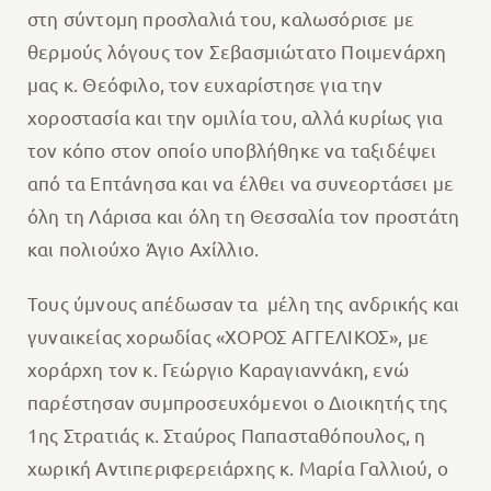
στη σύντομη προσλαλιά του, καλωσόρισε με
θερμούς λόγους τον Σεβασμιώτατο Ποιμενάρχη
μας κ. Θεόφιλο, τον ευχαρίστησε για την
χοροστασία και την ομιλία του, αλλά κυρίως για
τον κόπο στον οποίο υποβλήθηκε‭‭ ‬να‭ ‬ταξιδέψει‭
‬από‭ ‬τα‭ ‬Επτάνησα‭ ‬και‭ ‬να‭‭ ‬έλθει‭ ‬να συνεορτάσει με
όλη τη Λάρισα και όλη τη Θεσσαλία τον προστάτη
και πολιούχο Άγιο Αχίλλιο.
Τους ύμνους απέδωσαν τα ‭ ‬μέλη‭ ‬της‭ ‬ανδρικής‭ ‬και
γυναικείας χορωδίας‭ ‬«ΧΟΡΟΣ‭ ‬‬ΑΓΓΕΛΙΚΟΣ»,‭ ‬με‭
‬χοράρχη‭ ‬τον‭ ‬κ.‭ ‬Γεώργιο Καραγιαννάκη, ενώ
παρέστησαν συμπροσευχόμενοι ο Διοικητής της
1ης Στρατιάς κ. Σταύρος Παπασταθόπουλος, η
χωρική Αντιπεριφερειάρχης κ. Μαρία Γαλλιού, ο