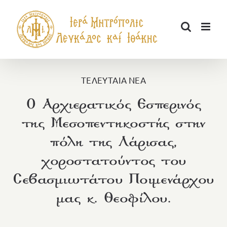
Μετάβαση
στο
περιεχόμενο
ΤΕΛΕΥΤΑΙΑ ΝΕΑ
Ο Αρχιερατικός Εσπερινός
της Μεσοπεντηκοστής στην
πόλη της Λάρισας,
χοροστατούντος του
Σεβασμιωτάτου Ποιμενάρχου
μας κ. Θεοφίλου.