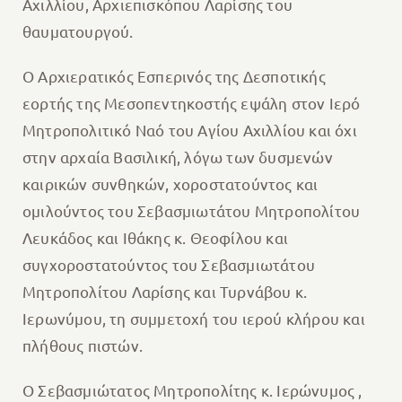
‬Αχιλλίου, Αρχιεπισκόπου Λαρίσης του
θαυματουργού.
Ο Αρχιερατικός Εσπερινός της Δεσποτικής
εορτής της Μεσοπεντηκοστής εψάλη στον Ιερό
Μητροπολιτικό Ναό του Αγίου Αχιλλίου και όχι
στην αρχαία Βασιλική, λόγω των δυσμενών
καιρικών‭ ‬συνθηκών,‭ ‬χοροστατούντος‭ ‬και‭
‬ομιλούντος‭ ‬του‭ Σεβασμιωτάτου‭ Μητροπολίτου
Λευκάδος‭ ‬και‭‭ ‬Ιθάκης‭ ‬κ.‭ ‬Θεοφίλου‭ ‬και
‬συγχοροστατούντος‭ ‬του Σεβασμιωτάτου
Μητροπολίτου Λαρίσης και Τυρνάβου κ.
Ιερωνύμου, τη συμμετοχή του ιερού κλήρου και
πλήθους πιστών.
Ο Σεβασμιώτατος Μητροπολίτης κ. Ιερώνυμος ,