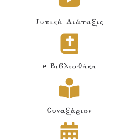
Τυπική Διάταξις
e-Βιβλιοθήκη
Συναξάριον