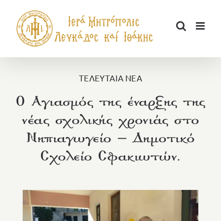
Μετάβαση
στο
περιεχόμενο
ΤΕΛΕΥΤΑΙΑ ΝΕΑ
Ο Αγιασμός της έναρξης της
νέας σχολικής χρονιάς στο
Νηπιαγωγείο – Δημοτικό
Σχολείο Σφακιωτών.