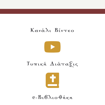
Κανάλι Βίντεο
Τυπική Διάταξις
e-Βιβλιοθήκη