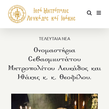
Μετάβαση
στο
περιεχόμενο
ΤΕΛΕΥΤΑΙΑ ΝΕΑ
Ονομαστήρια
Σεβασμιωτάτου
Μητροπολίτου Λευκάδος και
Ιθάκης κ. κ. Θεοφίλου.