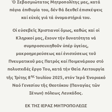
Ὁ Σεβασμιώτατος Μητροπολίτης μας, κατά
πάγια ἐπιθυμία του, δέν θά δεχθεῖ ἐπισκέψεις
καί εὐχές γιά τά όνομαστήριά του.
Οἱ εὐσεβεῖς Χριστιανοί ὅμως, καθώς καί οἱ
Κληρικοί μας, ἔχουν τήν δυνατότητα νά
συμπροσευχηθοῦν ὑπέρ ὑγείας,
μακροημερεύσεως καί ἐνισχύσεως τοῦ
Πνευματικοῦ μας Πατρός καί Ποιμενάρχου στό
πολυσχιδές ἔργο Του, κατά τήν Θεία Λειτουργία
ης
τῆς Τρίτης 8
Ἰουλίου 2025, στόν Ἱερό Ἐνοριακό
Ναό Γενεσίου τῆς Θεοτόκου (Παναγίας τῶν
Ξένων) πόλεως Λευκάδος.
ΕΚ ΤΗΣ ΙΕΡΑΣ ΜΗΤΡΟΠΟΛΕΩΣ