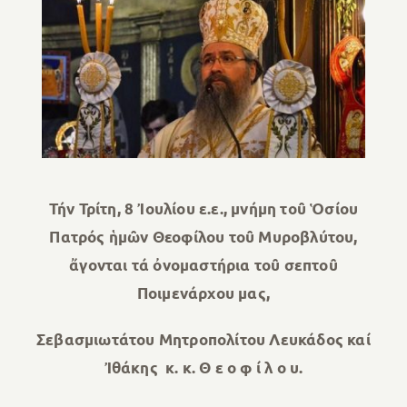
Τήν Τρίτη, 8 Ἰουλίου ε.ε., μνήμη τοῦ Ὁσίου
Πατρός ἡμῶν Θεοφίλου τοῦ Μυροβλύτου,
ἄγονται τά ὀνομαστήρια τοῦ σεπτοῦ
Ποιμενάρχου μας,
Σεβασμιωτάτου Μητροπολίτου Λευκάδος καί
Ἰθάκης κ. κ. Θ ε ο φ ί λ ο υ.