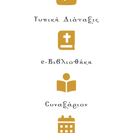
Τυπική Διάταξις
e-Βιβλιοθήκη
Συναξάριον