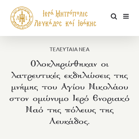
Μετάβαση
στο
περιεχόμενο
ΤΕΛΕΥΤΑΙΑ ΝΕΑ
Ολοκληρώθηκαν οι
λατρευτικές εκδηλώσεις της
μνήμης του Αγίου Νικολάου
στον ομώνυμο Ιερό Ενοριακό
Ναό της πόλεως της
Λευκάδος.