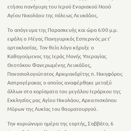
ετήσια πανήγυρη του Ιερού Ενοριακού Ναού
Αγίου Νικολάου της πόλεως Λευκάδος.
Το απόγευμα της Παρασκευής και ώρα 6:00 μ.μ.
εψάλη ο Μέγας Πανηγυρικός Εσπερινός μετ’
αρτοκλασίας. Τον θείο λόγο κήρυξε ο
Καθηγούμενος της Ιεράς Μονής Υπεραγίας
Θεοτόκου Φανερωμένης Λευκάδος,
Πανοσιολογιώτατος Αρχιμανδρίτης π. Νικηφόρος
Ασπρογέρακας ο οποίος αναφέρθηκε μεταξύ
άλλων στα χαρίσματα του μεγάλου Ιεράρχου της
Εκκλησίας μας Αγίου Νικολάου, Αρχιεπισκόπου
Μύρων της Λυκίας του θαυματουργού.
Την κυριώνυμο ημέρα της εορτής, Σαββάτο, 6