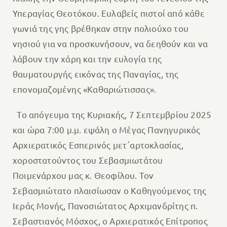
Υπεραγίας Θεοτόκου. Ευλαβείς πιστοί από κάθε
γωνιά της γης βρέθηκαν στην πολιούχο του
νησιού για να προσκυνήσουν, να δεηθούν και να
λάβουν την χάρη και την ευλογία της
θαυματουργής εικόνας της Παναγίας, της
επονομαζομένης «Καθαριώτισσας».
Το απόγευμα της Κυριακής, 7 Σεπτεμβρίου 2025
και ώρα 7:00 μ.μ. εψάλη ο Μέγας Πανηγυρικός
Αρχιερατικός Εσπερινός μετ᾽αρτοκλασίας,
χοροστατούντος του Σεβασμιωτάτου
Ποιμενάρχου μας κ. Θεοφίλου. Τον
Σεβασμιώτατο πλαισίωσαν ο Καθηγούμενος της
Ιεράς Μονής, Πανοσιώτατος Αρχιμανδρίτης π.
Σεβαστιανός Μόσχος, ο Αρχιερατικός Επίτροπος