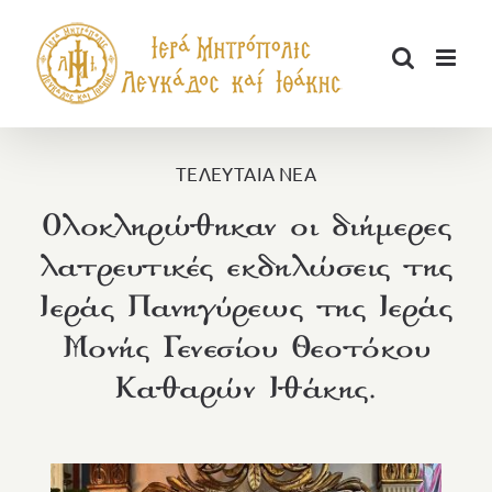
Μετάβαση
στο
περιεχόμενο
ΤΕΛΕΥΤΑΙΑ ΝΕΑ
Ολοκληρώθηκαν οι διήμερες
λατρευτικές εκδηλώσεις της
Ιεράς Πανηγύρεως της Ιεράς
Μονής Γενεσίου Θεοτόκου
Καθαρών Ιθάκης.