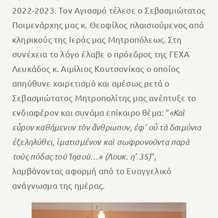
2022-2023. Τον Αγιασμό τέλεσε ο Σεβασμιώτατος
Ποιμενάρχης μας κ. Θεοφίλος πλαισιούμενος από
κληρικούς της Ιεράς μας Μητροπόλεως. Στη
συνέχεια το λόγο έλαβε ο πρόεδρος της ΓΕΧΑ
Λευκάδος κ. Αιμίλιος Κουτσονίκας ο οποίος
απηύθυνε χαιρετισμό και αμέσως μετά ο
Σεβασμιώτατος Μητροπολίτης μας ανέπτυξε το
ενδιαφέρον και συνάμα επίκαιρο θέμα: “
«Καὶ
εὗρον καθήμενον τὸν ἄνθρωπον, ἐφ’ οὗ τὰ δαιμόνια
ἐξεληλύθει, ἱματισμένον καὶ σωφρονοῦντα παρὰ
τοὺς πόδας τοῦ Ἰησοῦ…» (Λουκ. η’ 35)
“,
λαμβάνοντας αφορμή από το Ευαγγελικό
ανάγνωσμα της ημέρας.