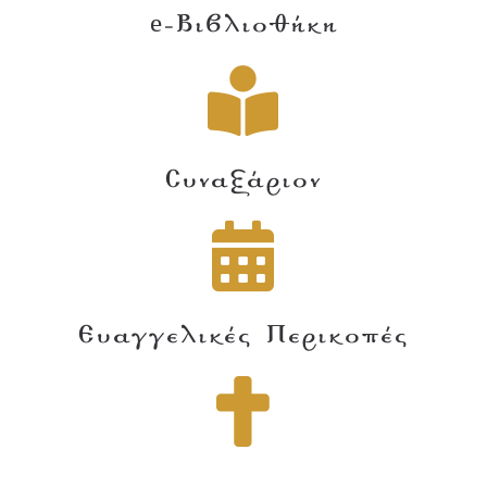
e-Βιβλιοθήκη
Συναξάριον
Ευαγγελικές Περικοπές