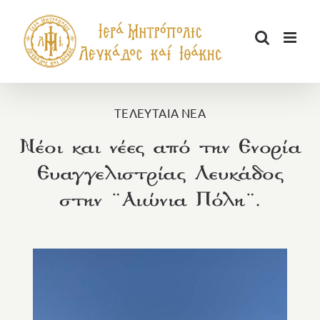
Μετάβαση
στο
περιεχόμενο
ΤΕΛΕΥΤΑΙΑ ΝΕΑ
Νέοι και νέες από την Ενορία
Ευαγγελιστρίας Λευκάδος
στην ¨Αιώνια Πόλη¨.