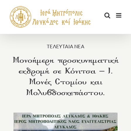
Μετάβαση
στο
περιεχόμενο
ΤΕΛΕΥΤΑΙΑ ΝΕΑ
Μονοήμερη προσκυνηματική
εκδρομή σε Κόνιτσα – Ι.
Μονές Στομίου και
Μολυβδοσκεπάστου.