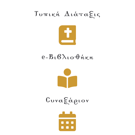
Τυπική Διάταξις
e-Βιβλιοθήκη
Συναξάριον