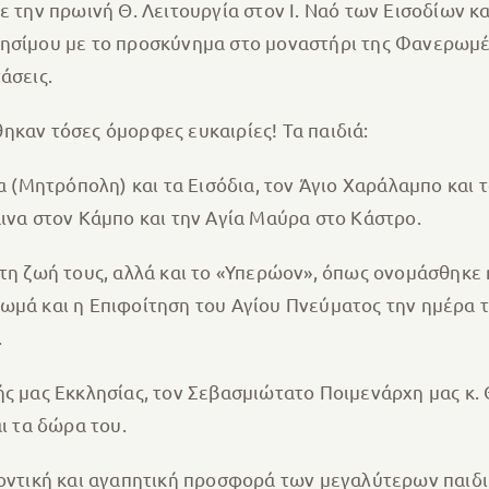
ε την πρωινή Θ. Λειτουργία στον Ι. Ναό των Εισοδίων κ
νησίμου με το προσκύνημα στο μοναστήρι της Φανερωμέ
άσεις.
ηκαν τόσες όμορφες ευκαιρίες! Τα παιδιά:
ια (Μητρόπολη) και τα Εισόδια, τον Άγιο Χαράλαμπο και
αινα στον Κάμπο και την Αγία Μαύρα στο Κάστρο.
 τη ζωή τους, αλλά και το «Υπερώον», όπως ονομάσθηκ
Θωμά και η Επιφοίτηση του Αγίου Πνεύματος την ημέρα
.
ής μας Εκκλησίας, τον Σεβασμιώτατο Ποιμενάρχη μας κ. 
ι τα δώρα του.
λοντική και αγαπητική προσφορά των μεγαλύτερων παιδ