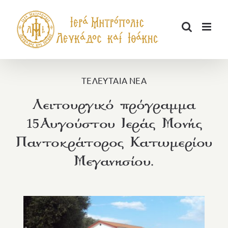
Μετάβαση
στο
περιεχόμενο
ΤΕΛΕΥΤΑΙΑ ΝΕΑ
Λειτουργικό πρόγραμμα
15Αυγούστου Ιεράς Μονής
Παντοκράτορος Κατωμερίου
Μεγανησίου.