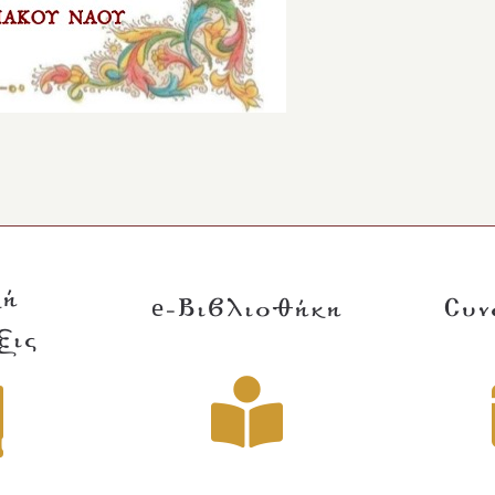
κή
e-Βιβλιοθήκη
Συν
ξις