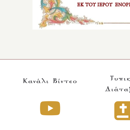
Τυπι
Κανάλι Βίντεο
Διάτα