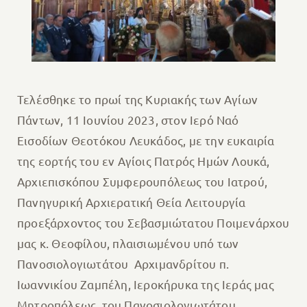
Τελέσθηκε το πρωί της Κυριακής των Αγίων
Πάντων, 11 Ιουνίου 2023, στον Ιερό Ναό
Εισοδίων Θεοτόκου Λευκάδος, με την ευκαιρία
της εορτής του εν Αγίοις Πατρός Ημών Λουκά,
Αρχιεπισκόπου Συμφερουπόλεως του Ιατρού,
Πανηγυρική Αρχιερατική Θεία Λειτουργία
προεξάρχοντος του Σεβασμιώτατου Ποιμενάρχου
μας κ. Θεοφίλου, πλαισιωμένου υπό των
Πανοσιολογιωτάτου Αρχιμανδρίτου π.
Ιωαννικίου Ζαμπέλη, Ιεροκήρυκα της Ιεράς μας
Μητροπόλεως, του Πανοσιολογιωτάτου