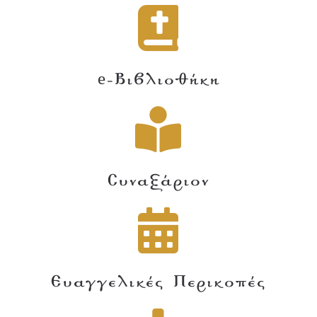
e-Βιβλιοθήκη
Συναξάριον
Ευαγγελικές Περικοπές