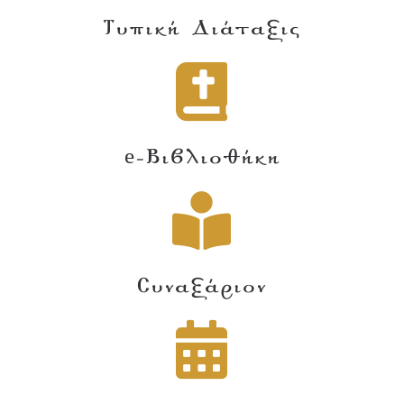
Τυπική Διάταξις
e-Βιβλιοθήκη
Συναξάριον