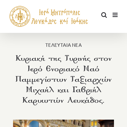
Μετάβαση
στο
περιεχόμενο
ΤΕΛΕΥΤΑΙΑ ΝΕΑ
Κυριακή της Τυρινής στον
Ιερό Ενοριακό Ναό
Παμμεγίστων Ταξιαρχών
Μιχαήλ και Γαβριήλ
Καρυωτών Λευκάδος.