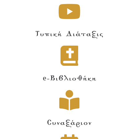
Τυπική Διάταξις
e-Βιβλιοθήκη
Συναξάριον