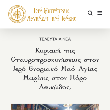
Μετάβαση
στο
περιεχόμενο
ΤΕΛΕΥΤΑΙΑ ΝΕΑ
Κυριακή της
Σταυροπροσκυνήσεως στον
Ιερό Ενοριακό Ναό Αγίας
Μαρίνης στον Πόρο
Λευκάδος.