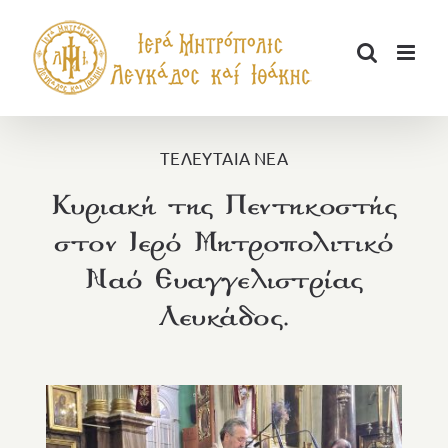
Μετάβαση
στο
περιεχόμενο
ΤΕΛΕΥΤΑΙΑ ΝΕΑ
Κυριακή της Πεντηκοστής
στον Ιερό Μητροπολιτικό
Ναό Ευαγγελιστρίας
Λευκάδος.