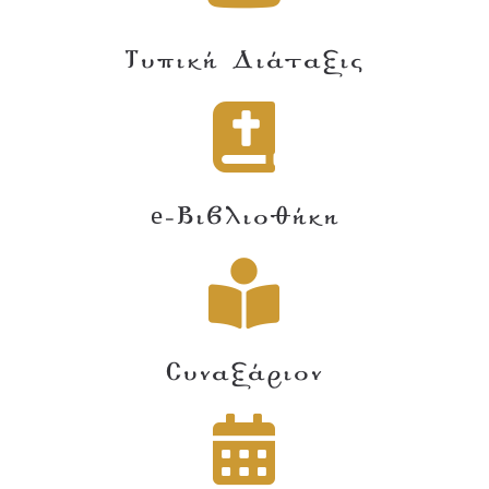
Τυπική Διάταξις
e-Βιβλιοθήκη
Συναξάριον