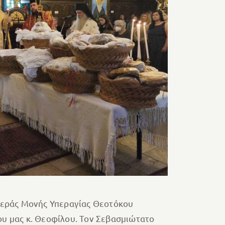
 Ιεράς Μονής Υπεραγίας Θεοτόκου
υ μας κ. Θεοφίλου. Τον Σεβασμιώτατο