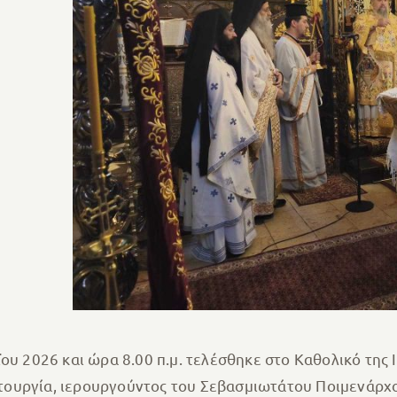
ΐου 2026 και ώρα 8.00 π.μ. τελέσθηκε στο Καθολικό της
ουργία, ιερουργούντος του Σεβασμιωτάτου Ποιμενάρχο