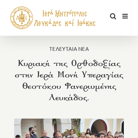
Μετάβαση
στο
περιεχόμενο
ΤΕΛΕΥΤΑΙΑ ΝΕΑ
Κυριακή της Ορθοδοξίας
στην Ιερά Μονή Υπεραγίας
Θεοτόκου Φανερωμένης
Λευκάδος.