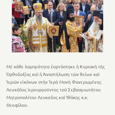
Μὲ κάθε λαμπρότητα ἑορτάστηκε ἡ Κυριακὴ τῆς
Ὀρθοδοξίας καὶ ἡ Ἀναστήλωση τῶν θείων καὶ
Ἱερῶν εἰκόνων στὴν Ἱερὰ Μoνὴ Φανερωμένης
Λευκάδος ἱερουργοῦντος τοῦ Σεβασμιωτάτου
Μητροπολίτου Λευκαδος καὶ Ἰθάκης κ.κ.
Θεοφίλου.