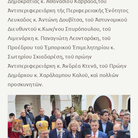
Δημοκρατίας κ. Ἀθανασίου Καββαδᾶ,του
Ἀντιπεριφερειάρχη τῆς Περιφερειακῆς Ἑνότητος
Λευκαδος κ. Ἀντώνη Δουβίτσα, τοῦ Ἀστυνομικοῦ
Διευθυντοῦ κ.Κων/νου Σπυρόπουλου, τοῦ
Λιμενάρχη κ. Παναγιώτη Λεονταράκη, τοῦ
Προέδρου τοῦ Ἐμπορικοῦ Ἐπιμελητηρίου κ.
Σωτηρίου Σκιαδαρέση, τοῦ πρώην
Ἀντιπεριφερειάρχη κ. Ἀνδρέα Κτενᾶ, τοῦ Πρώην
Δημάρχου κ. Χαράλαμπου Καλοῦ, καὶ πολλῶν
προσκυνητῶν.