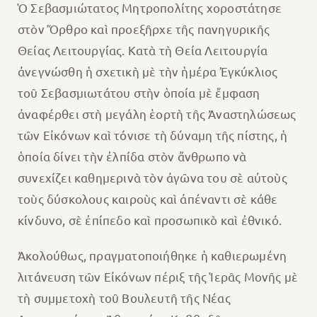
Ὁ Σεβασμιώτατος Μητροπολίτης χοροστάτησε
στὸν Ὄρθρο καὶ προεξῆρχε τῆς πανηγυρικῆς
Θείας Λειτουργίας. Κατὰ τὴ Θεία Λειτουργία
ἀνεγνώσθη ἡ σχετικὴ μὲ τὴν ἡμέρα Ἐγκύκλιος
τοῦ Σεβασμιωτάτου στὴν ὁποία μὲ ἔμφαση
ἀναφέρθει στὴ μεγάλη ἑορτὴ τῆς Ἀναστηλώσεως
τῶν Εἰκόνων καὶ τόνισε τὴ δύναμη τῆς πίστης, ἡ
ὁποία δίνει τὴν ἐλπίδα στὸν ἄνθρωπο νὰ
συνεχίζει καθημερινὰ τὸν ἀγῶνα του σὲ αὐτοὺς
τοὺς δύσκολους καιροὺς καὶ ἀπέναντι σὲ κάθε
κίνδυνο, σὲ ἐπίπεδο καὶ προσωπικὸ καὶ ἐθνικό.
Ἀκολούθως, πραγματοποιήθηκε ἡ καθιερωμένη
λιτάνευση τῶν Εἰκόνων πέριξ τῆς Ἱερᾶς Μονῆς μὲ
τὴ συμμετοχὴ τοῦ Βουλευτῆ τῆς Νέας