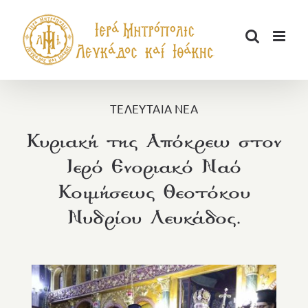
Μετάβαση
στο
περιεχόμενο
ΤΕΛΕΥΤΑΙΑ ΝΕΑ
Κυριακή της Απόκρεω στον
Ιερό Ενοριακό Ναό
Κοιμήσεως Θεοτόκου
Νυδρίου Λευκάδος.