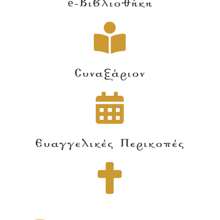
e-Βιβλιοθήκη
Συναξάριον
Ευαγγελικές Περικοπές