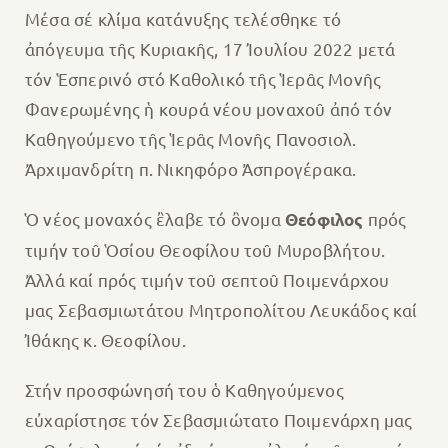
Μέσα σέ κλίμα κατάνυξης τελέσθηκε τό
ἀπόγευμα τῆς Κυριακῆς, 17 Ἰουλίου 2022 μετά
τόν Ἑσπερινό στό Καθολικό τῆς Ἱερᾶς Μονῆς
Φανερωμένης ἡ κουρά νέου μοναχοῦ ἀπό τόν
Καθηγούμενο τῆς Ἱερᾶς Μονῆς Πανοσιολ.
Ἀρχιμανδρίτη π. Νικηφόρο Ἀσπρογέρακα.
Ὁ νέος μοναχός ἒλαβε τό ὂνομα
πρός
Θεόφιλος
τιμήν τοῦ Ὁσίου Θεοφίλου τοῦ Μυροβλήτου.
Ἀλλά καί πρός τιμήν τοῦ σεπτοῦ Ποιμενάρχου
μας Σεβασμιωτάτου Μητροπολίτου Λευκάδος καί
Ἰθάκης κ. Θεοφίλου.
Στήν προσφώνησή του ὁ Καθηγούμενος
εὐχαρίστησε τόν Σεβασμιώτατο Ποιμενάρχη μας