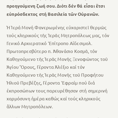
προηγούµενη ζωή σου. ∆ιότι δέν θά εἶσαι ἒτσι
εὐπρόσδεκτος στή Βασιλεία τῶν Οὐρανῶν.
Ἡ Ἱερά Μονή Φανερωμένης εὐχαριστεῖ θερμῶς
τούς κληρικούς τῆς Ἱερᾶς Μητροπόλεως μας, τόν
Γενικό Αρχιερατικό ‘Επίτροπο Αἰδεσιμολ.
Πρωτοπρεσβύτερο π. Ἀθανάσιο Κοσμᾶ, τόν
Καθηγούμενο τῆς Ἱερᾶς Μονῆς Ξενοφῶντος τοῦ
Ἁγίου Ὂρους, Γέροντα Ἀλέξιο καί τόν
Καθηγούμενο τῆς Ἱερᾶς Μονῆς τοῦ Προφήτου
Ἠλιοῦ Πρεβέζης, Γέροντα ‘Eφραίμ πού διά
ἐκπροσώπων τους παρευρέθησαν στή σημερινή
χαρμόσυνη ἡμέρα καθώς καί τούς κληρικούς
ἂλλων Μητροπόλεων.