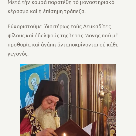
Μετά τήν κουρά παρατέθη τό μοναστηριακό
κέρασμα καί ἡ ἐπίσημη τράπεζα.
Εὐχαριστοῦμε ἰδιαιτέρως τούς Λευκαδίτες
φίλους καί ἀδελφούς τῆς Ἱερᾶς Μονῆς πού μέ
προθυμία καί ἀγάπη ἀνταποκρίνονται σέ κάθε
γεγονός.