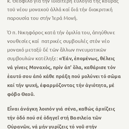
κ. Θεόφιλο γιά τήν ἰδιαίτερη εὐλογία τῆς κουράς
τοῦ νέου μοναχοῦ ἀλλά καί διά τήν διακριτική
παρουσία του στήν Ἱερά Μονή.
Ὁ π. Νικηφόρος κατά τήν ὁμιλία του, ἀπηύθυνε
νουθεσίες καί πατρικές συμβουλές στόν νέο
μοναχό μεταξύ δέ τῶν ἂλλων πνευματικῶν
συμβουλῶν κατέληξε:
«Ἐάν, ἐποµένως, θέλεις
νά γίνεις Μοναχός, πρίν ἀπ’ ὃλα, καθάρισε τόν
ἑαυτό σου ἀπό κάθε πράξη πού µολύνει τό σῶµα
καί τήν ψυχή, ἐφαρµόζοντας τήν ἁγιότητα, µέ
φόβο Θεοῦ.
Εἶναι ἀνάγκη λοιπόν γιά σένα, καθώς ἀρχίζεις
τήν ὁδό πού σέ ὁδηγεῖ στή Βασιλεία τῶν
Οὐρανῶν, νά µήν γυρίζεις τό νοῦ στήν