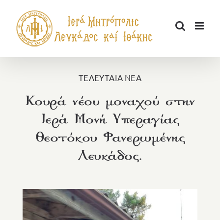
Μετάβαση
στο
περιεχόμενο
ΤΕΛΕΥΤΑΙΑ ΝΕΑ
Κουρά νέου μοναχού στην
Ιερά Μονή Υπεραγίας
Θεοτόκου Φανερωμένης
Λευκάδος.