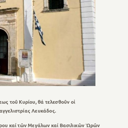
ως τοῦ Κυρίου, θά τελεσθοῦν οἱ
ὐαγγελιστρίας Λευκάδος.
θρου καί τῶν Μεγάλων καί Βασιλικῶν Ὡρῶν