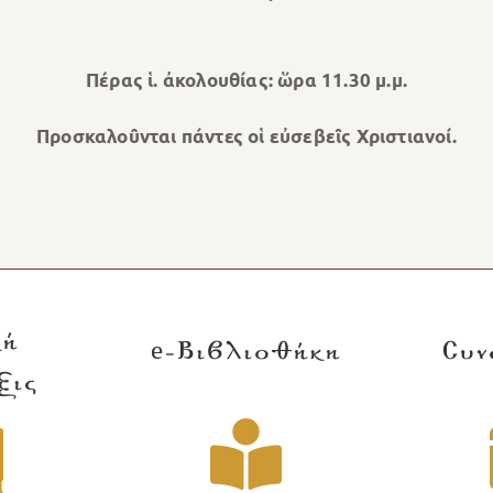
Πέρας ἱ. ἀκολουθίας: ὥρα 11.30 μ.μ.
Προσκαλοῦνται πάντες οἱ εὐσεβεῖς Χριστιανοί.
κή
e-Βιβλιοθήκη
Συν
ξις