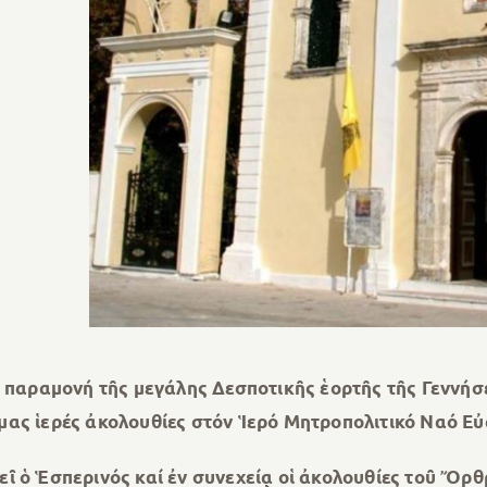
αραμονή τῆς μεγάλης Δεσποτικῆς ἑορτῆς τῆς Γεννήσε
μας ἱερές ἀκολουθίες στόν Ἱερό Μητροπολιτικό Ναό Ε
ῖ ὁ Ἑσπερινός καί ἐν συνεχείᾳ οἱ ἀκολουθίες τοῦ Ὄρ