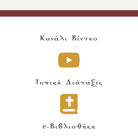
Κανάλι Βίντεο
Τυπική Διάταξις
e-Βιβλιοθήκη