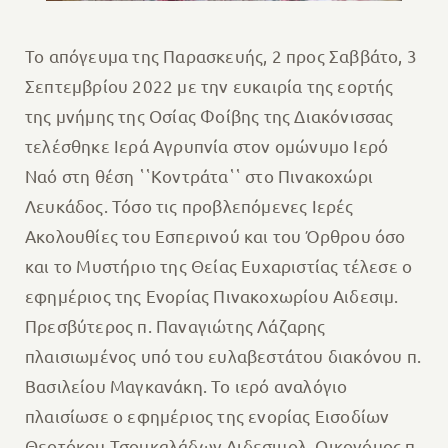
To απόγευμα της Παρασκευής, 2 προς Σαββάτο, 3
Σεπτεμβρίου 2022 με την ευκαιρία της εορτής
της μνήμης της Οσίας Φοίβης της Διακόνισσας
τελέσθηκε Ιερά Αγρυπνία στον ομώνυμο Ιερό
Ναό στη θέση ῾῾Κοντράτα῾῾ στο Πινακοχώρι
Λευκάδος. Τόσο τις προβλεπόμενες Ιερές
Ακολουθίες του Εσπερινού και του Όρθρου όσο
και το Μυστήριο της Θείας Ευχαριστίας τέλεσε ο
εφημέριος της Ενορίας Πινακοχωρίου Αιδεσιμ.
Πρεσβύτερος π. Παναγιώτης Λάζαρης
πλαισιωμένος υπό του ευλαβεστάτου διακόνου π.
Βασιλείου Μαγκανάκη. Το ιερό αναλόγιο
πλαισίωσε ο εφημέριος της ενορίας Εισοδίων
Θεοτόκου Τσουκαλάδων Αιδεσιμολ. Οικονόμος π.