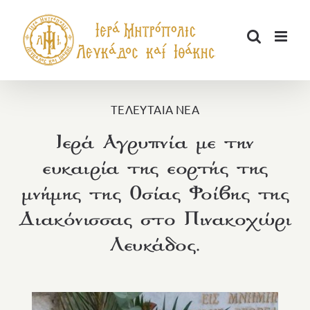
Μετάβαση
στο
περιεχόμενο
ΤΕΛΕΥΤΑΙΑ ΝΕΑ
Ιερά Αγρυπνία με την
ευκαιρία της εορτής της
μνήμης της Οσίας Φοίβης της
Διακόνισσας στο Πινακοχώρι
Λευκάδος.