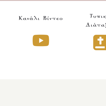
Τυπι
Κανάλι Βίντεο
Διάτα