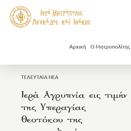
Μετάβαση
στο
περιεχόμενο
Αρχική
Ο Μητροπολίτης
ΤΕΛΕΥΤΑΙΑ ΝΕΑ
Ιερά Αγρυπνία εις τιμήν
της Υπεραγίας
Θεοτόκου της