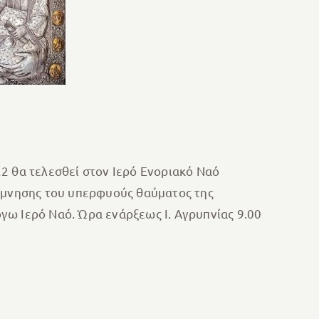
2 θα τελεσθεί στον Ιερό Ενοριακό Ναό
νάμνησης του υπερφυούς θαύματος της
γω Ιερό Ναό. Ώρα ενάρξεως Ι. Αγρυπνίας 9.00