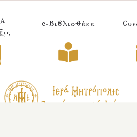
κή
e-Βιβλιοθήκη
Συν
ξις