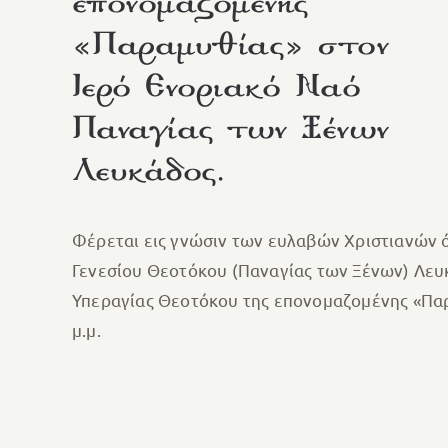
επονομαζομένης
«Παραμυθίας» στον
Ιερό Ενοριακό Ναό
Παναγίας των Ξένων
Λευκάδος.
Φέρεται εις γνώσιν των ευλαβών Χριστιανών ό
Γενεσίου Θεοτόκου (Παναγίας των Ξένων) Λευκ
Υπεραγίας Θεοτόκου της επονομαζομένης «Παρα
μ.μ.