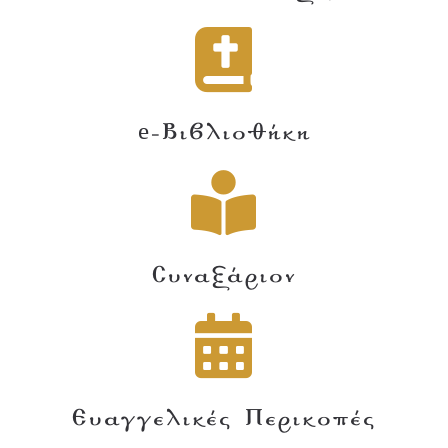
e-Βιβλιοθήκη
Συναξάριον
Ευαγγελικές Περικοπές