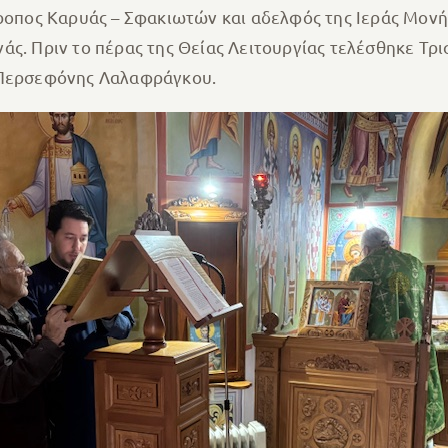
τροπος Καρυάς – Σφακιωτών και αδελφός της Ιεράς Μον
άς. Πριν το πέρας της Θείας Λειτουργίας τελέσθηκε Τρ
ι Περσεφόνης Λαλαφράγκου.