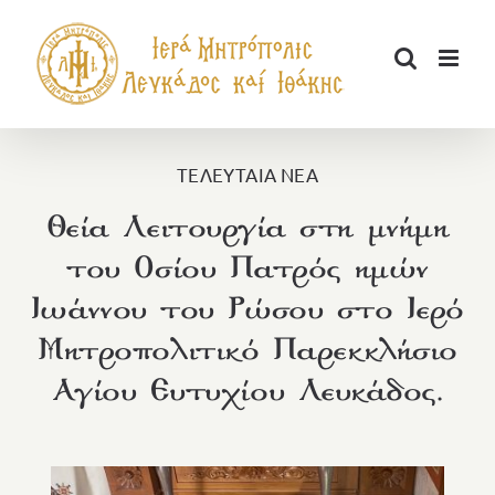
Μετάβαση
στο
περιεχόμενο
ΤΕΛΕΥΤΑΙΑ ΝΕΑ
Θεία Λειτουργία στη μνήμη
του Οσίου Πατρός ημών
Ιωάννου του Ρώσου στο Ιερό
Μητροπολιτικό Παρεκκλήσιο
Αγίου Ευτυχίου Λευκάδος.