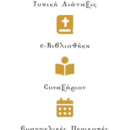
Τυπική Διάταξις
e-Βιβλιοθήκη
Συναξάριον
Ευαγγελικές Περικοπές