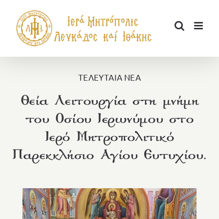
Μετάβαση
στο
περιεχόμενο
ΤΕΛΕΥΤΑΙΑ ΝΕΑ
Θεία Λειτουργία στη μνήμη
του Οσίου Ιερωνύμου στο
Ιερό Μητροπολιτικό
Παρεκκλήσιο Αγίου Ευτυχίου.