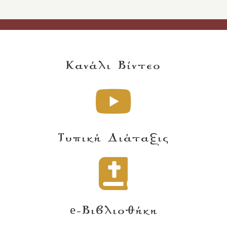
Κανάλι Βίντεο
Τυπική Διάταξις
e-Βιβλιοθήκη