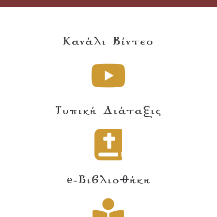
Κανάλι Βίντεο
Τυπική Διάταξις
e-Βιβλιοθήκη