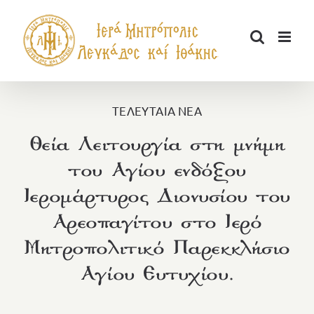
Μετάβαση
στο
περιεχόμενο
ΤΕΛΕΥΤΑΙΑ ΝΕΑ
Θεία Λειτουργία στη μνήμη
του Αγίου ενδόξου
Ιερομάρτυρος Διονυσίου του
Αρεοπαγίτου στο Ιερό
Μητροπολιτικό Παρεκκλήσιο
Αγίου Ευτυχίου.