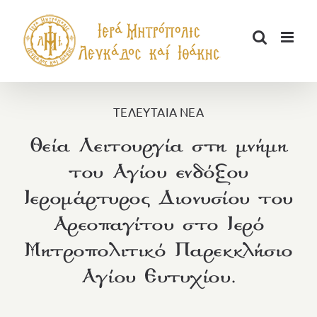
Μετάβαση
στο
περιεχόμενο
ΤΕΛΕΥΤΑΙΑ ΝΕΑ
Θεία Λειτουργία στη μνήμη
του Αγίου ενδόξου
Ιερομάρτυρος Διονυσίου του
Αρεοπαγίτου στο Ιερό
Μητροπολιτικό Παρεκκλήσιο
Αγίου Ευτυχίου.