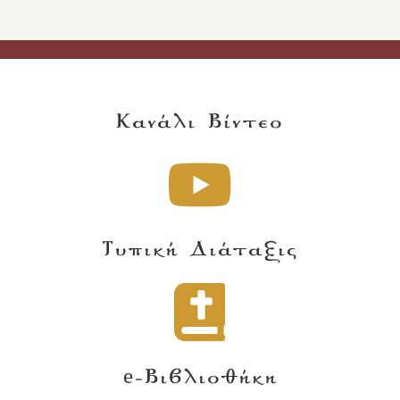
Κανάλι Βίντεο
Τυπική Διάταξις
e-Βιβλιοθήκη