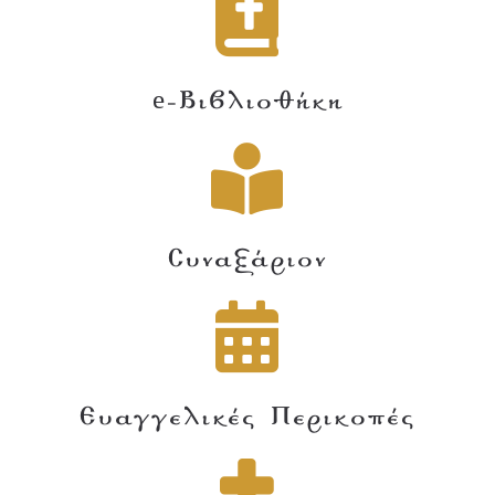
e-Βιβλιοθήκη
Συναξάριον
Ευαγγελικές Περικοπές