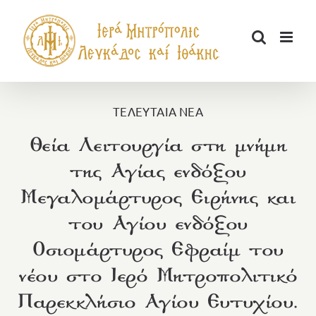
Μετάβαση
στο
περιεχόμενο
ΤΕΛΕΥΤΑΙΑ ΝΕΑ
Θεία Λειτουργία στη μνήμη
της Αγίας ενδόξου
Μεγαλομάρτυρος Ειρήνης και
του Αγίου ενδόξου
Οσιομάρτυρος Εφραίμ του
νέου στο Ιερό Μητροπολιτικό
Παρεκκλήσιο Αγίου Ευτυχίου.