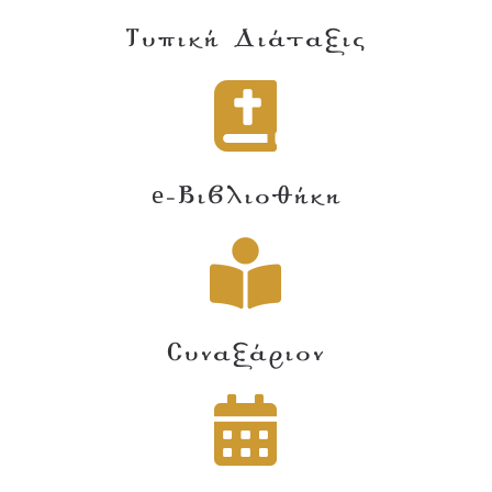
Τυπική Διάταξις
e-Βιβλιοθήκη
Συναξάριον