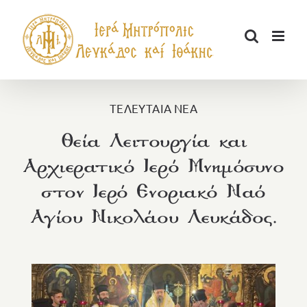
Μετάβαση
στο
περιεχόμενο
ΤΕΛΕΥΤΑΙΑ ΝΕΑ
Θεία Λειτουργία και
Αρχιερατικό Ιερό Μνημόσυνο
στον Ιερό Ενοριακό Ναό
Αγίου Νικολάου Λευκάδος.