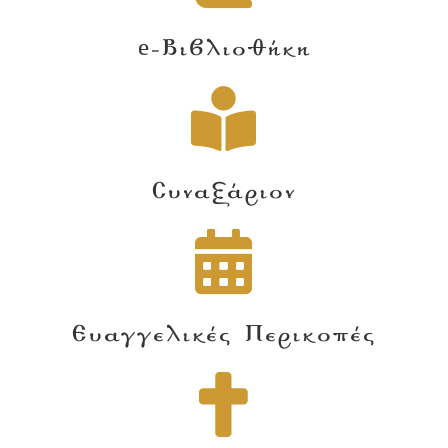
e-Βιβλιοθήκη
Συναξάριον
Ευαγγελικές Περικοπές