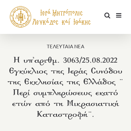
Μετάβαση
στο
περιεχόμενο
ΤΕΛΕΥΤΑΙΑ ΝΕΑ
Η υπ᾽αριθμ. 3063/25.08.2022
Εγκύκλιος της Ιεράς Συνόδου
της Εκκλησίας της Ελλάδος ¨
Περί συμπληρώσεως εκατό
ετών από τη Μικρασιατική
Καταστροφή¨.