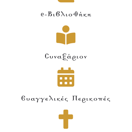
e-Βιβλιοθήκη
Συναξάριον
Ευαγγελικές Περικοπές