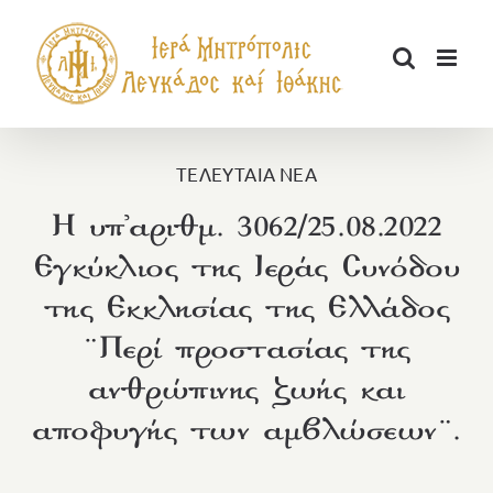
Μετάβαση
στο
περιεχόμενο
ΤΕΛΕΥΤΑΙΑ ΝΕΑ
Η υπ᾽αριθμ. 3062/25.08.2022
Εγκύκλιος της Ιεράς Συνόδου
της Εκκλησίας της Ελλάδος
¨Περί προστασίας της
ανθρώπινης ζωής και
αποφυγής των αμβλώσεων¨.