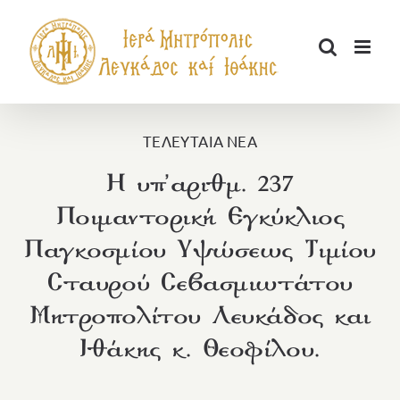
Μετάβαση
στο
περιεχόμενο
ΤΕΛΕΥΤΑΙΑ ΝΕΑ
Η υπ’αριθμ. 237
Ποιμαντορική Εγκύκλιος
Παγκοσμίου Υψώσεως Τιμίου
Σταυρού Σεβασμιωτάτου
Μητροπολίτου Λευκάδος και
Ιθάκης κ. Θεοφίλου.