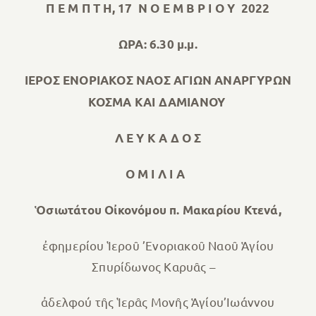
Π Ε Μ Π Τ Η,
17 Ν Ο Ε Μ Β Ρ Ι Ο Υ 2022
ΩΡΑ: 6.30 μ.μ.
ΙΕΡΟΣ ΕΝΟΡΙΑΚΟΣ ΝΑΟΣ ΑΓΙΩΝ ΑΝΑΡΓΥΡΩΝ
ΚΟΣΜΑ ΚΑΙ ΔΑΜΙΑΝΟΥ
Λ Ε Υ Κ Α Δ Ο Σ
Ο Μ Ι Λ Ι Α
Ὁσιωτάτου Οἰκονόμου π. Μακαρίου Κτενά,
ἐφημερίου Ἱεροῦ ’Ενοριακοῦ Ναοῦ Ἁγίου
Σπυρίδωνος Καρυᾶς –
ἀδελφού τῆς Ἱερᾶς Μονῆς Ἁγίου’Iωάννου