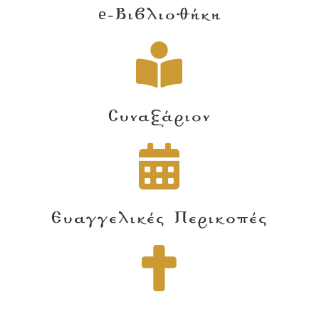
e-Βιβλιοθήκη
Συναξάριον
Ευαγγελικές Περικοπές