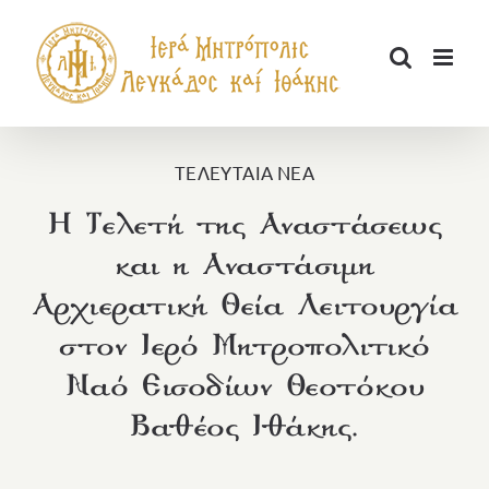
Μετάβαση
στο
περιεχόμενο
ΤΕΛΕΥΤΑΙΑ ΝΕΑ
Η Τελετή της Αναστάσεως
και η Αναστάσιμη
Αρχιερατική Θεία Λειτουργία
στον Ιερό Μητροπολιτικό
Ναό Εισοδίων Θεοτόκου
Βαθέος Ιθάκης.