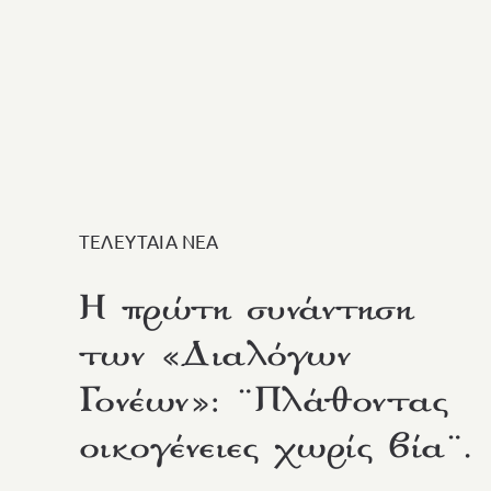
ΤΕΛΕΥΤΑΙΑ ΝΕΑ
Η πρώτη συνάντηση
των «Διαλόγων
Γονέων»: ¨Πλάθοντας
οικογένειες χωρίς βία¨.