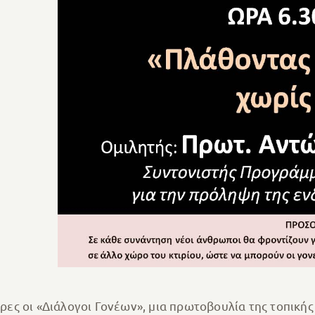
έρες οι «Διάλογοι Γονέων», μια πρωτοβουλία της τοπικής 