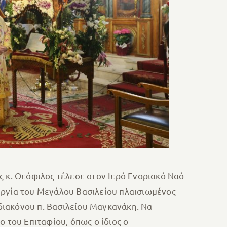
ς κ. Θεόφιλος τέλεσε στον Ιερό Ενοριακό Ναό
υργία του Μεγάλου Βασιλείου πλαισιωμένος
διακόνου π. Βασιλείου Μαγκανάκη. Να
 του Επιταφίου, όπως ο ίδιος ο