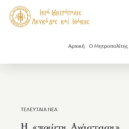
Μετάβαση
στο
περιεχόμενο
Αρχική
Ο Μητροπολίτης
ΤΕΛΕΥΤΑΙΑ ΝΕΑ
Η «πρώτη Ανάσταση»