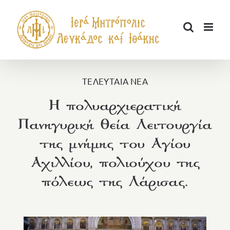
Μετάβαση
στο
περιεχόμενο
ΤΕΛΕΥΤΑΙΑ ΝΕΑ
Η πολυαρχιερατική
Πανηγυρική Θεία Λειτουργία
της μνήμης του Αγίου
Αχιλλίου, πολιούχου της
πόλεως της Λάρισας.