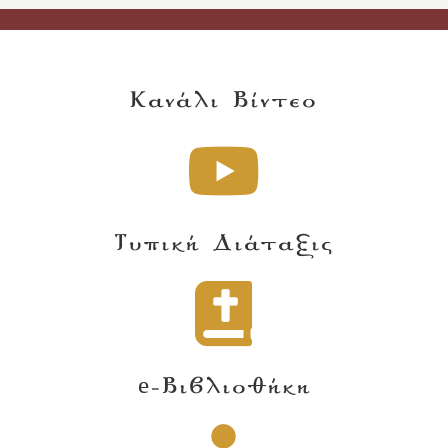
Κανάλι Βίντεο
Τυπική Διάταξις
e-Βιβλιοθήκη