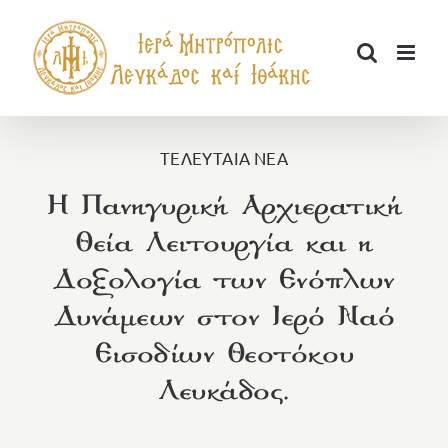
Μετάβαση
στο
περιεχόμενο
ΤΕΛΕΥΤΑΙΑ ΝΕΑ
Η Πανηγυρική Αρχιερατική
Θεία Λειτουργία και η
Δοξολογία των Ενόπλων
Δυνάμεων στον Ιερό Ναό
Εισοδίων Θεοτόκου
Λευκάδος.