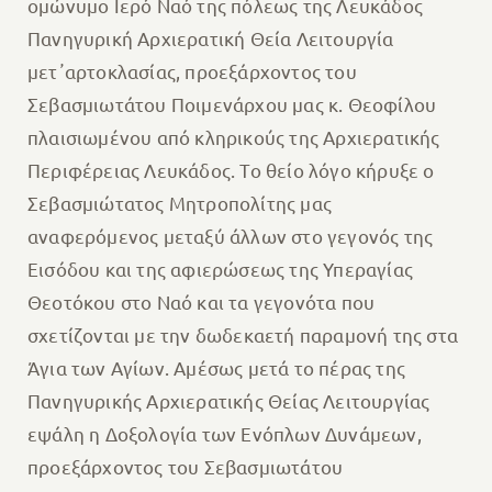
ομώνυμο Ιερό Ναό της πόλεως της Λευκάδος
Πανηγυρική Αρχιερατική Θεία Λειτουργία
μετ᾽αρτοκλασίας, προεξάρχοντος του
Σεβασμιωτάτου Ποιμενάρχου μας κ. Θεοφίλου
πλαισιωμένου από κληρικούς της Αρχιερατικής
Περιφέρειας Λευκάδος. Το θείο λόγο κήρυξε ο
Σεβασμιώτατος Μητροπολίτης μας
αναφερόμενος μεταξύ άλλων στο γεγονός της
Εισόδου και της αφιερώσεως της Υπεραγίας
Θεοτόκου στο Ναό και τα γεγονότα που
σχετίζονται με την δωδεκαετή παραμονή της στα
Άγια των Αγίων. Αμέσως μετά το πέρας της
Πανηγυρικής Αρχιερατικής Θείας Λειτουργίας
εψάλη η Δοξολογία των Ενόπλων Δυνάμεων,
προεξάρχοντος του Σεβασμιωτάτου