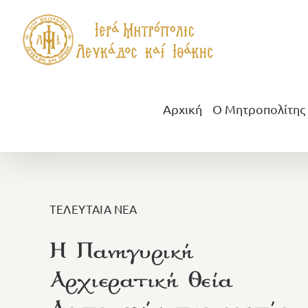
Μετάβαση
στο
περιεχόμενο
Αρχική
Ο Μητροπολίτης
ΤΕΛΕΥΤΑΙΑ ΝΕΑ
Η Πανηγυρική
Αρχιερατική Θεία