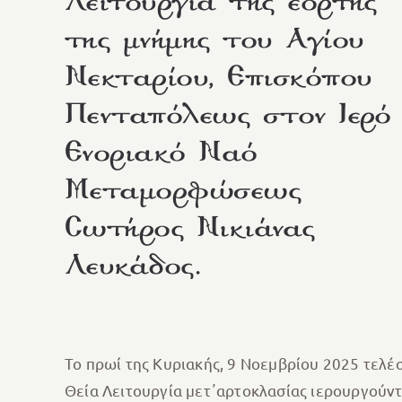
Λειτουργία της εορτής
της μνήμης του Αγίου
Νεκταρίου, Επισκόπου
Πενταπόλεως στον Ιερό
Ενοριακό Ναό
Μεταμορφώσεως
Σωτήρος Νικιάνας
Λευκάδος.
Το πρωί της Κυριακής, 9 Νοεμβρίου 2025 τελ
Θεία Λειτουργία μετ᾽αρτοκλασίας ιερουργούν