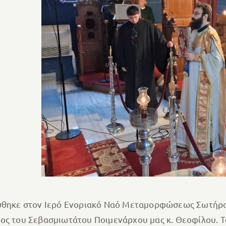
έσθηκε στον Ιερό Ενοριακό Ναό Μεταμορφώσεως Σωτήρο
τος του Σεβασμιωτάτου Ποιμενάρχου μας κ. Θεοφίλου. 