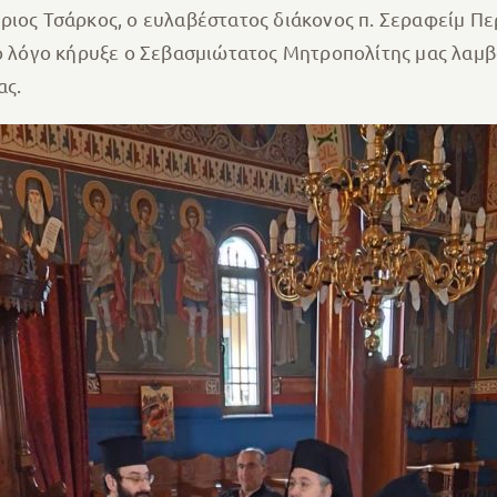
ριος Τσάρκος, ο ευλαβέστατος διάκονος π. Σεραφείμ Πε
ίο λόγο κήρυξε ο Σεβασμιώτατος Μητροπολίτης μας λαμβ
ας.