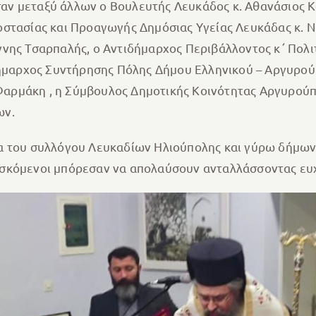
ν μεταξύ άλλων ο Βουλευτής Λευκάδος κ. Αθανάσιος Κ
στασίας και Προαγωγής Δημόσιας Υγείας Λευκάδας κ. Ν
νης Τσαρπαλής, ο Αντιδήμαρχος Περιβάλλοντος κ΄ Πολι
ήμαρχος Συντήρησης Πόλης Δήμου Ελληνικού – Αργυρούπ
Φαρμάκη , η Σύμβουλος Δημοτικής Κοινότητας Αργυρούπο
ων.
α του συλλόγου Λευκαδίων Ηλιούπολης και γύρω δήμων
ισκόμενοι μπόρεσαν να απολαύσουν ανταλλάσσοντας ευ