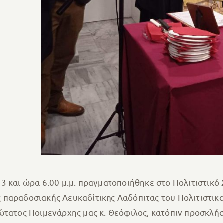
3 και ώρα 6.00 μ.μ. πραγματοποιήθηκε στο Πολιτιστικό 
ς παραδοσιακής Λευκαδίτικης Λαδόπιτας του Πολιτιστι
ιώτατος Ποιμενάρχης μας κ. Θεόφιλος, κατόπιν προσκλ