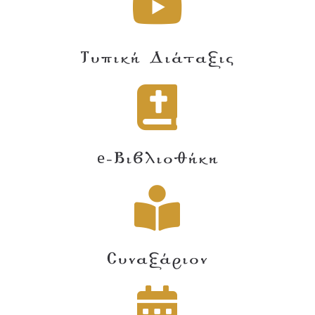
Τυπική Διάταξις
e-Βιβλιοθήκη
Συναξάριον