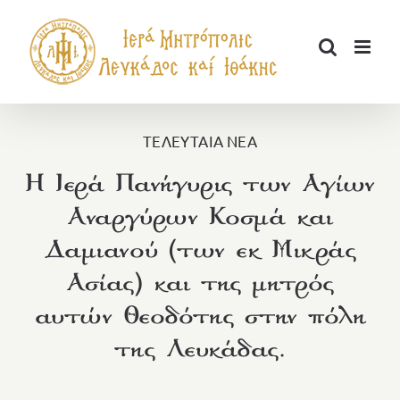
Μετάβαση
στο
περιεχόμενο
ΤΕΛΕΥΤΑΙΑ ΝΕΑ
Η Ιερά Πανήγυρις των Αγίων
Αναργύρων Κοσμά και
Δαμιανού (των εκ Μικράς
Ασίας) και της μητρός
αυτών Θεοδότης στην πόλη
της Λευκάδας.