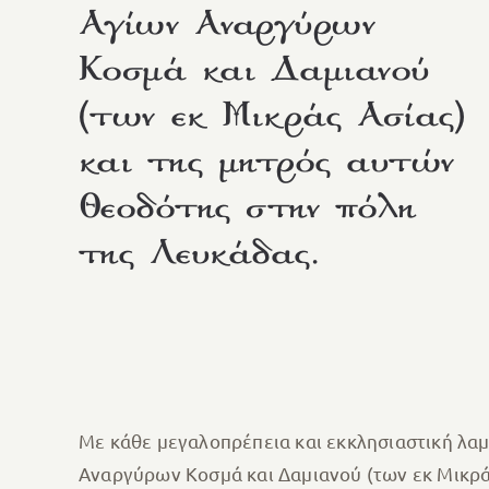
Αγίων Αναργύρων
Κοσμά και Δαμιανού
(των εκ Μικράς Ασίας)
και της μητρός αυτών
Θεοδότης στην πόλη
της Λευκάδας.
Με κάθε μεγαλοπρέπεια και εκκλησιαστική λα
Αναργύρων Κοσμά και Δαμιανού (των εκ Μικράς