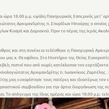
ι ώρα 18.00 μ.μ. εψάλη Πανηγυρικός Εσπερινός μετ’ αρτ
ιώτατος Αρχιμανδρίτης π. Σπυρίδων Μπούρης ο οποίος 
ίων Κοσμά και Δαμιανού. Πριν το πέρας της Ιεράς Ακολο
ρθρος και στη συνέχεια τελέσθηκε η Πανηγυρική Αρχιερα
 μας κ. Θεοφίλου. Στο Μυστήριο της Θείας Ευχαριστία
βείς πιστοί που από νωρίς κατέκλυσαν τον εορτάζοντα 
ιολογιώτατος Αρχιμανδρίτης π. Ιωαννίκιος Ζαμπέλης . 
της μας ευχαρίστησε τους πατέρες και ιδιαιτέρως τον ε
ησιαστικού συμβουλίου για την άρτια διοργάνωση της π
α. Το απόγευμα της ίδιας ημέρας και ώρα 18.00 μ.μ. τε