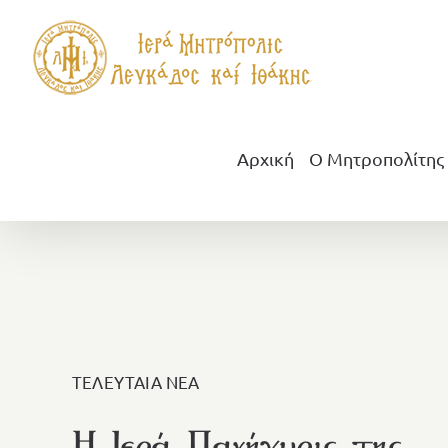
Μετάβαση
στο
περιεχόμενο
Αρχική
Ο Μητροπολίτης
ΤΕΛΕΥΤΑΙΑ ΝΕΑ
Η Ιερά Πανήγυρις της