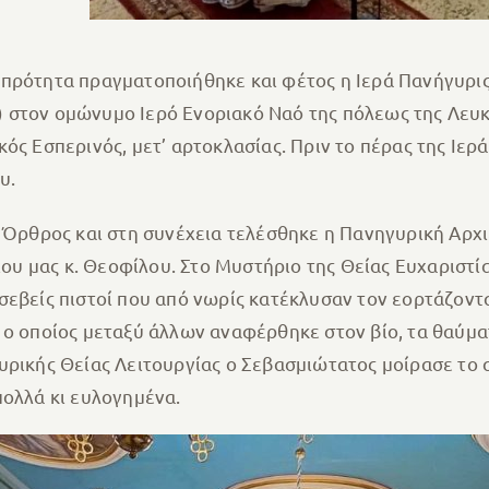
μπρότητα πραγματοποιήθηκε και φέτος η Ιερά Πανήγυρις
στον ομώνυμο Ιερό Ενοριακό Ναό της πόλεως της Λευκά
ός Εσπερινός, μετ’ αρτοκλασίας. Πριν το πέρας της Ιε
υ.
 Όρθρος και στη συνέχεια τελέσθηκε η Πανηγυρική Αρχι
 μας κ. Θεοφίλου. Στο Μυστήριο της Θείας Ευχαριστία
εβείς πιστοί που από νωρίς κατέκλυσαν τον εορτάζοντα
 ο οποίος μεταξύ άλλων αναφέρθηκε στον βίο, τα θαύμα
υρικής Θείας Λειτουργίας ο Σεβασμιώτατος μοίρασε το 
πολλά κι ευλογημένα.