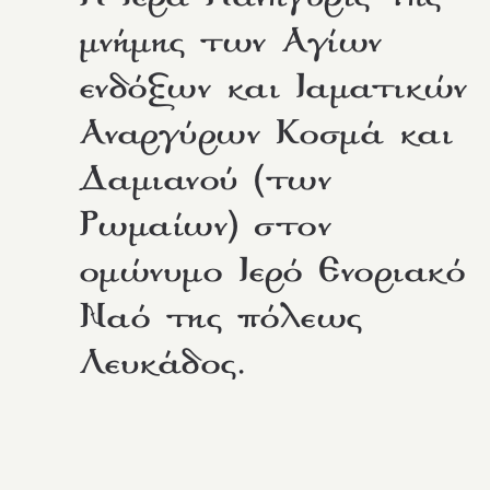
μνήμης των Αγίων
ενδόξων και Ιαματικών
Αναργύρων Κοσμά και
Δαμιανού (των
Ρωμαίων) στον
ομώνυμο Ιερό Ενοριακό
Ναό της πόλεως
Λευκάδος.