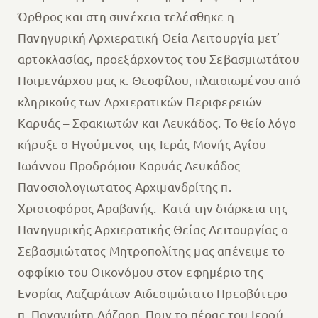
Όρθρος και στη συνέχεια τελέσθηκε η
Πανηγυρική Αρχιερατική Θεία Λειτουργία μετ’
αρτοκλασίας, προεξάρχοντος του Σεβασμιωτάτου
Ποιμενάρχου μας κ. Θεοφίλου, πλαισιωμένου από
κληρικούς των Αρχιερατικών Περιφερειών
Καρυάς – Σφακιωτών και Λευκάδος. Το θείο λόγο
κήρυξε ο Ηγούμενος της Ιεράς Μονής Αγίου
Ιωάννου Προδρόμου Καρυάς Λευκάδος
Πανοσιολογιωτατος Αρχιμανδρίτης π.
Χριστοφόρος Αραβανής. Κατά την διάρκεια της
Πανηγυρικής Αρχιερατικής Θείας Λειτουργίας ο
Σεβασμιώτατος Μητροπολίτης μας απένειμε το
οφφίκιο του Οικονόμου στον εφημέριο της
Ενορίας Λαζαράτων Αιδεσιμώτατο Πρεσβύτερο
π. Παναγιώτη Λάζαρη. Πριν το πέρας του Ιερού