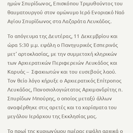
ημών Σπυρίδωνος, Επισκόπου Τριμυθούντος του
θαυματουργού στον ομώνυμο Ιερό Ενοριακό Ναό
Αγίου Σπυρίδωνος στα Λαζαράτα Λευκάδος.
Το απόγευμα της Δευτέρας, 11 Δεκεμβρίου και
ώρα 5:30 μ.μ. εψάλη ο Πανηγυρικός Εσπερινός
μετ’ αρτοκλασίας, με την συμμετοχή κληρικών
των Αρχιερατικών Περιφερειών Λευκάδος και
Καρυάς – Σφακιωτών και του ευσεβούς λαού.
Τον θείο λόγο κήρυξε ο Αρχιερατικός Επίτροπος
Λευκάδος, Πανοσιολογιώτατος Αρχιμανδρίτης π.
Σπυρίδων Μπούρης, ο οποίος μεταξύ άλλων
αναφέρθηκε στις αρετές και τα χαρίσματα του
μεγάλου Ιεράρχου της Εκκλησίας μας.
Το πρωί της κυριωνύμου ημέρας εψάλη αρχικά ο