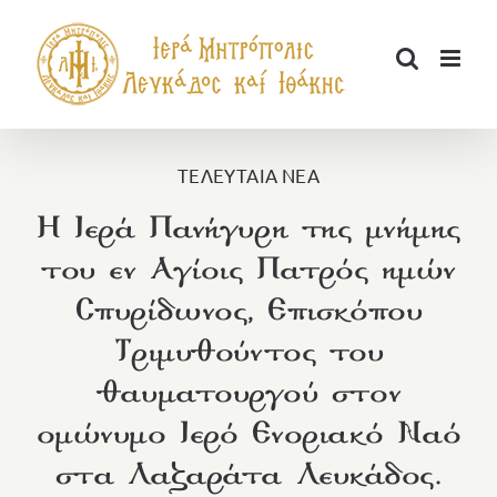
Μετάβαση
στο
περιεχόμενο
ΤΕΛΕΥΤΑΙΑ ΝΕΑ
Η Ιερά Πανήγυρη της μνήμης
του εν Αγίοις Πατρός ημών
Σπυρίδωνος, Επισκόπου
Τριμυθούντος του
θαυματουργού στον
ομώνυμο Ιερό Ενοριακό Ναό
στα Λαζαράτα Λευκάδος.